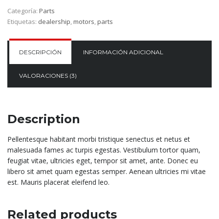
plug
Categoría:
Parts
quantity
Etiquetas:
dealership
,
motors
,
parts
DESCRIPCIÓN
INFORMACIÓN ADICIONAL
VALORACIONES (3)
Description
Pellentesque habitant morbi tristique senectus et netus et
malesuada fames ac turpis egestas. Vestibulum tortor quam,
feugiat vitae, ultricies eget, tempor sit amet, ante. Donec eu
libero sit amet quam egestas semper. Aenean ultricies mi vitae
est. Mauris placerat eleifend leo.
Related products