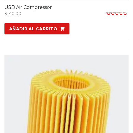
USB Air Compressor
$
140.00
Valorado en
5.00
de 5
AÑADIR AL CARRITO