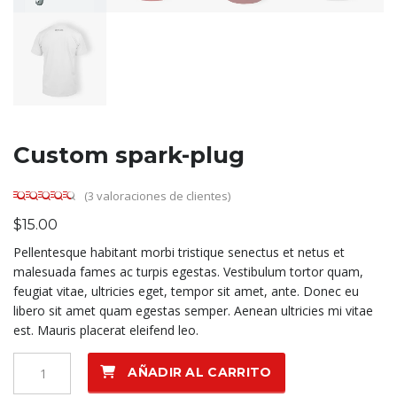
Custom spark-plug
(
3
valoraciones de clientes)
Valorado
3
$
15.00
4.33
sobre
5 basado
Pellentesque habitant morbi tristique senectus et netus et
en
puntuaciones
malesuada fames ac turpis egestas. Vestibulum tortor quam,
de clientes
feugiat vitae, ultricies eget, tempor sit amet, ante. Donec eu
libero sit amet quam egestas semper. Aenean ultricies mi vitae
est. Mauris placerat eleifend leo.
Custom
AÑADIR AL CARRITO
spark-